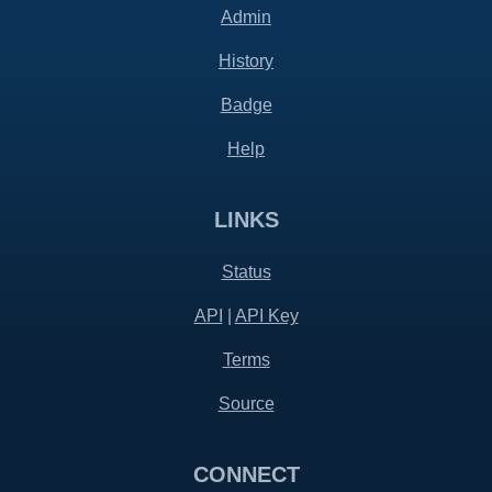
Admin
History
Badge
Help
LINKS
Status
API
|
API Key
Terms
Source
CONNECT